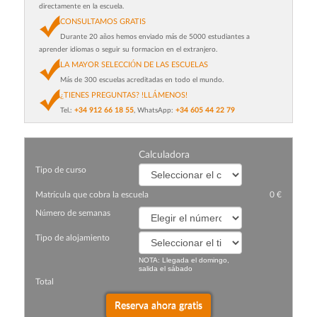
directamente en la escuela.
CONSULTAMOS GRATIS
Durante 20 años hemos enviado más de 5000 estudiantes a
aprender idiomas o seguir su formacion en el extranjero.
LA MAYOR SELECCIÓN DE LAS ESCUELAS
Más de 300 escuelas acreditadas en todo el mundo.
¿TIENES PREGUNTAS? !LLÁMENOS!
Tel.:
+34 912 66 18 55
, WhatsApp:
+34 605 44 22 79
Сalculadora
Tipo de curso
Matrícula que cobra la escuela
0 €
Número de semanas
Tipo de alojamiento
NOTA: Llegada el domingo,
salida el sábado
Total