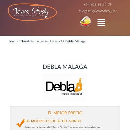
+34 605 44-22-79
Telegram @TerraStudy_Bot
/
/
/
Inicio
Nuestras Escuelas
Español
Debla Malaga
DEBLA MALAGA
EL MEJOR PRECIO
LAS MEJORES ESCUELAS DEL MUNDO
Reservar a través de "Terra Study" es más simplemente que