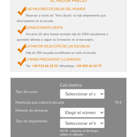
EL MEJOR PRECIO
LAS MEJORES ESCUELAS DEL MUNDO
Reservar a través de "Terra Study" es más simplemente que
directamente en la escuela.
CONSULTAMOS GRATIS
Durante 20 años hemos enviado más de 5000 estudiantes a
aprender idiomas o seguir su formacion en el extranjero.
LA MAYOR SELECCIÓN DE LAS ESCUELAS
Más de 300 escuelas acreditadas en todo el mundo.
¿TIENES PREGUNTAS? !LLÁMENOS!
Tel.:
+34 912 66 18 55
, WhatsApp:
+34 605 44 22 79
Сalculadora
Tipo de curso
Matrícula que cobra la escuela
70 €
Número de semanas
Tipo de alojamiento
NOTA: Llegada el domingo,
salida el sábado