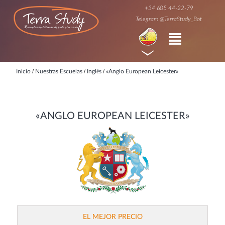
+34 605 44-22-79
Telegram @TerraStudy_Bot
/
/
/
Inicio
Nuestras Escuelas
Inglés
«Anglo European Leicester»
«ANGLO EUROPEAN LEICESTER»
EL MEJOR PRECIO