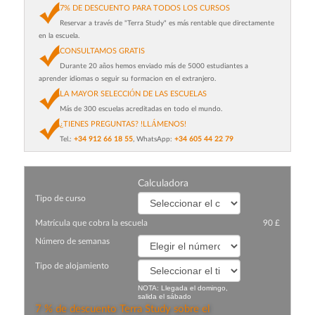
7% DE DESCUENTO PARA TODOS LOS CURSOS
Reservar a través de "Terra Study" es más rentable que directamente
en la escuela.
CONSULTAMOS GRATIS
Durante 20 años hemos enviado más de 5000 estudiantes a
aprender idiomas o seguir su formacion en el extranjero.
LA MAYOR SELECCIÓN DE LAS ESCUELAS
Más de 300 escuelas acreditadas en todo el mundo.
¿TIENES PREGUNTAS? !LLÁMENOS!
Tel.:
+34 912 66 18 55
, WhatsApp:
+34 605 44 22 79
Сalculadora
Tipo de curso
Matrícula que cobra la escuela
90 £
Número de semanas
Tipo de alojamiento
NOTA: Llegada el domingo,
salida el sábado
7 % de descuento Terra Study sobre el