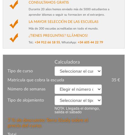
CONSULTAMOS GRATIS
Durante 20 años hemos enviado más de 5000 estudiantes a
aprender idiomas o seguir su formacion en el extranjero.
LA MAYOR SELECCIÓN DE LAS ESCUELAS
Más de 300 escuelas acreditadas en todo el mundo.
¿TIENES PREGUNTAS? !LLÁMENOS!
Tel.:
+34 912 66 18 55
, WhatsApp:
+34 605 44 22 79
Сalculadora
Tipo de curso
Matrícula que cobra la escuela
35 €
Número de semanas
Tipo de alojamiento
NOTA: Llegada el domingo,
salida el sábado
7 % de descuento Terra Study sobre el
precio del curso
Total