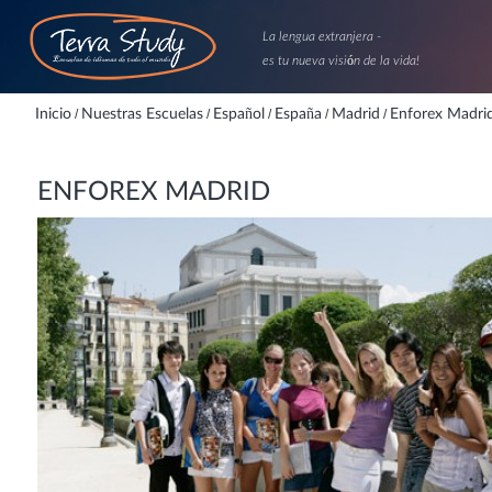
La lengua extranjera -
es tu nueva visión de la vida!
Inicio
/
Nuestras Escuelas
/
Español
/
España
/
Madrid
/
Enforex Madri
ENFOREX MADRID