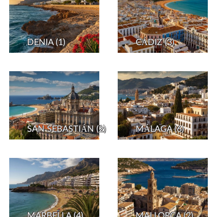
DENIA
(1)
CÁDIZ
(3)
SAN SEBASTIÁN
(2)
MÁLAGA
(6)
MARBELLA
(4)
MALLORCA
(2)