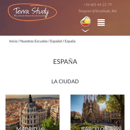
+34 605 44-22-79
Telegram @TerraStudy_Bot
/
/
/
Inicio
Nuestras Escuelas
Español
España
ESPAÑA
LA CIUDAD
MADRID
(6)
BARCELONA
(15)