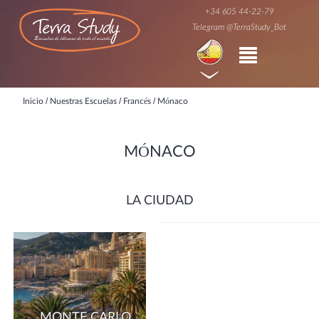
+34 605 44-22-79
Telegram @TerraStudy_Bot
/
/
/
Inicio
Nuestras Escuelas
Francés
Mónaco
MÓNACO
LA CIUDAD
MONTE CARLO