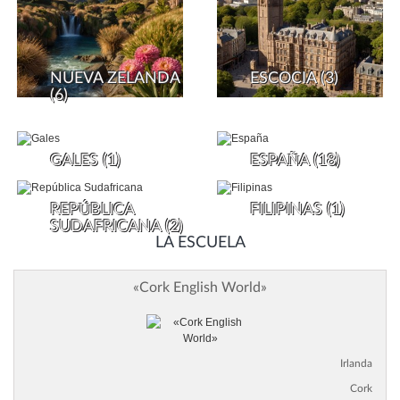
NUEVA ZELANDA
ESCOCIA
(3)
(6)
GALES
(1)
ESPAÑA
(18)
REPÚBLICA
FILIPINAS
(1)
SUDAFRICANA
(2)
LA ESCUELA
«Cork English World»
Irlanda
Cork