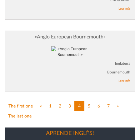
Leer más
«Anglo European Bournemouth»
Inglaterra
Bournemouth
Leer más
The first one
«
1
2
3
4
5
6
7
»
The last one
APRENDE INGLÉS!