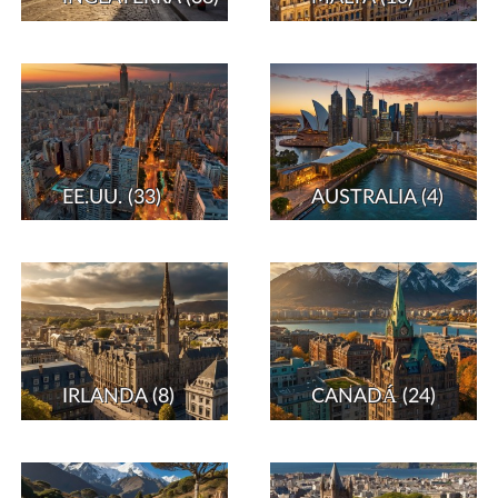
EE.UU.
(33)
AUSTRALIA
(4)
IRLANDA
(8)
CANADÁ
(24)