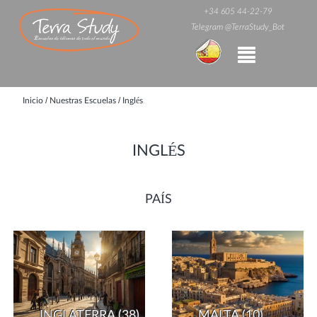
+34 605 44-22-79
Telegram @TerraStudy_Bot
/
/
Inicio
Nuestras Escuelas
Inglés
INGLÉS
PAÍS
INGLATERRA
(38)
MALTA
(10)